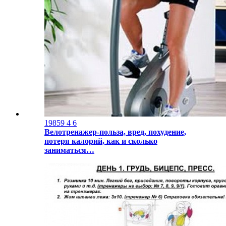
19859
4
6
Велотренажер-польза, вред, похудение,
потеря калорий, как и сколько
заниматься…