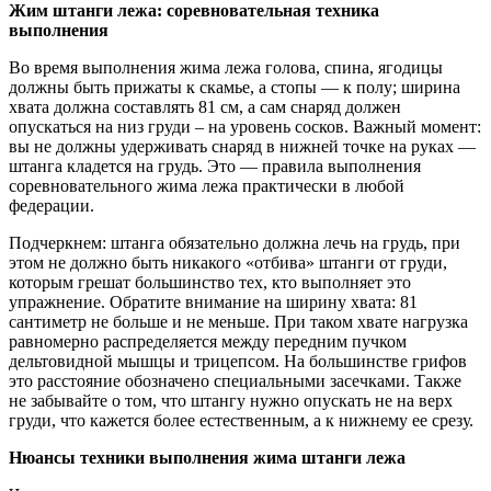
Жим штанги лежа: соревновательная техника
выполнения
Во время выполнения жима лежа голова, спина, ягодицы
должны быть прижаты к скамье, а стопы — к полу; ширина
хвата должна составлять 81 см, а сам снаряд должен
опускаться на низ груди – на уровень сосков. Важный момент:
вы не должны удерживать снаряд в нижней точке на руках —
штанга кладется на грудь. Это — правила выполнения
соревновательного жима лежа практически в любой
федерации.
Подчеркнем: штанга обязательно должна лечь на грудь, при
этом не должно быть никакого «отбива» штанги от груди,
которым грешат большинство тех, кто выполняет это
упражнение. Обратите внимание на ширину хвата: 81
сантиметр не больше и не меньше. При таком хвате нагрузка
равномерно распределяется между передним пучком
дельтовидной мышцы и трицепсом. На большинстве грифов
это расстояние обозначено специальными засечками. Также
не забывайте о том, что штангу нужно опускать не на верх
груди, что кажется более естественным, а к нижнему ее срезу.
Нюансы техники выполнения жима штанги лежа