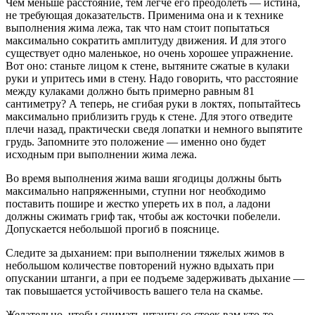
Чем меньше расстояние, тем легче его преодолеть — истина,
не требующая доказательств. Применима она и к технике
выполнения жима лежа, так что нам стоит попытаться
максимально сократить амплитуду движения. И для этого
существует одно маленькое, но очень хорошее упражнение.
Вот оно: станьте лицом к стене, вытяните сжатые в кулаки
руки и упритесь ими в стену. Надо говорить, что расстояние
между кулаками должно быть примерно равным 81
сантиметру? А теперь, не сгибая руки в локтях, попытайтесь
максимально приблизить грудь к стене. Для этого отведите
плечи назад, практически сведя лопатки и немного выпятите
грудь. Запомните это положение — именно оно будет
исходным при выполнении жима лежа.
Во время выполнения жима ваши ягодицы должны быть
максимально напряженными, ступни ног необходимо
поставить пошире и жестко упереть их в пол, а ладони
должны сжимать гриф так, чтобы аж косточки побелели.
Допускается небольшой прогиб в пояснице.
Следите за дыханием: при выполнении тяжелых жимов в
небольшом количестве повторений нужно вдыхать при
опускании штанги, а при ее подъеме задерживать дыхание —
так повышается устойчивость вашего тела на скамье.
Желательно, чтобы снимать штангу со стоек вам кто-то