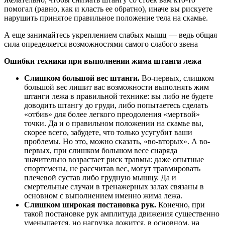
помогал (равно, как и класть ее обратно), иначе вы рискуете
нарушить принятое правильное положение тела на скамье.
А еще занимайтесь укреплением слабых мышц — ведь общая
сила определяется возможностями самого слабого звена
Ошибки техники при выполнении жима штанги лежа
Слишком большой вес штанги.
Во-первых, слишком
большой вес лишит вас возможности выполнять жим
штанги лежа в правильной технике: вы либо не будете
доводить штангу до груди, либо попытаетесь сделать
«отбив» для более легкого преодоления «мертвой»
точки. Да и о правильном положении на скамье вы,
скорее всего, забудете, что только усугубит ваши
проблемы. Но это, можно сказать, «во-вторых». А во-
первых, при слишком большом весе снаряда
значительно возрастает риск травмы: даже опытные
спортсмены, не рассчитав вес, могут травмировать
плечевой сустав либо грудную мышцу. Да и
смертельные случаи в тренажерных залах связаны в
основном с выполнением именно жима лежа.
Слишком широкая постановка рук.
Конечно, при
такой постановке рук амплитуда движения существенно
уменьшается, но нагрузка ложится, в основном, на